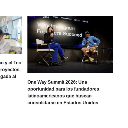
o y el Tec
proyectos
egada al
One Way Summit 2026: Una
La d
oportunidad para los fundadores
prod
latinoamericanos que buscan
Lati
consolidarse en Estados Unidos
IA