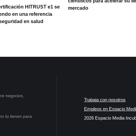
científicos para acelerar su ll
ertificación HITRUST e1 se
mercado
iendo en una referencia
rseguridad en salud
re negocios,
Trabaja con nosotros
Empleos en Espacio Medi
o tú tienen para
2026 Espacio Media Incub