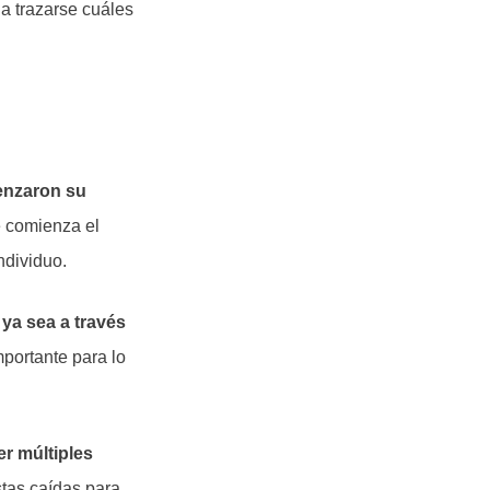
 a trazarse cuáles
enzaron su
e comienza el
ndividuo.
 ya sea a través
mportante para lo
r múltiples
tas caídas para