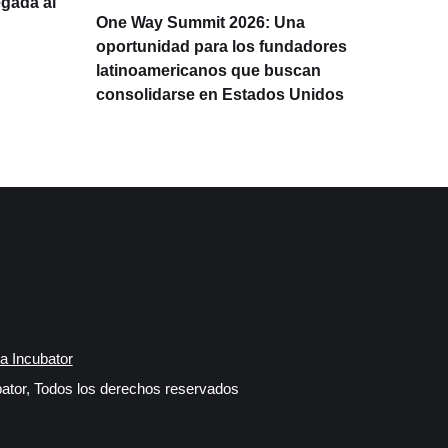
egada al
One Way Summit 2026: Una
La d
oportunidad para los fundadores
prod
latinoamericanos que buscan
Lati
consolidarse en Estados Unidos
IA
a Incubator
ator, Todos los derechos reservados