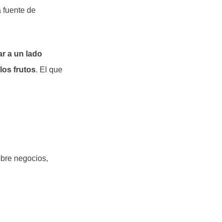
 fuente de
ar a un lado
los frutos
. El que
obre negocios,