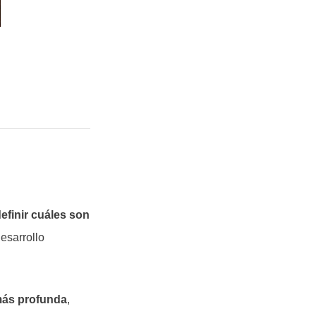
efinir cuáles son
desarrollo
más profunda
,