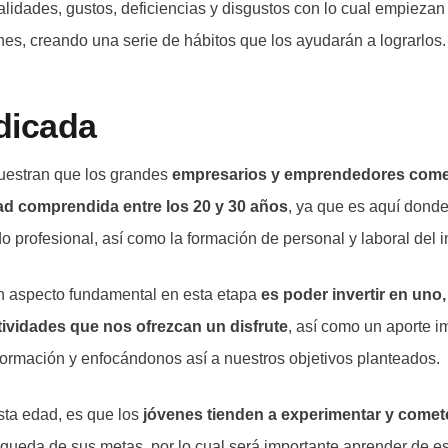
alidades, gustos, deficiencias y disgustos con lo cual empiezan
nes, creando una serie de hábitos que los ayudarán a lograrlos.
dicada
uestran que los grandes
empresarios y emprendedores com
dad comprendida entre los 20 y 30 años
, ya que es aquí dond
o profesional, así como la formación de personal y laboral del i
un aspecto fundamental en esta etapa
es poder invertir en uno,
tividades que nos ofrezcan un disfrute
, así como un aporte i
formación y enfocándonos así a nuestros objetivos planteados.
sta edad, es que los
jóvenes tienden a experimentar y comete
queda de sus metas, por lo cual será importante aprender de es