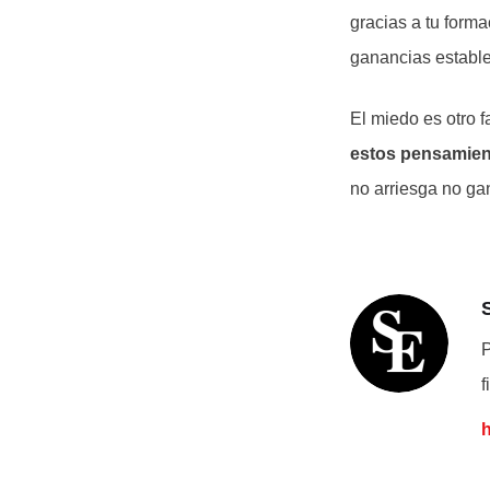
gracias a tu form
ganancias estables
El miedo es otro f
estos pensamient
no arriesga no ga
P
f