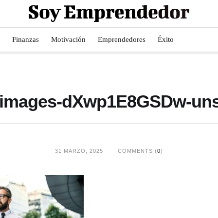
Finanzas
Motivación
Emprendedores
Éxito
y-images-dXwp1E8GSDw-uns
31 MARZO, 2025
COMMENTS (
0
)