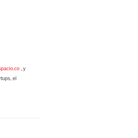
spacio.co
, y
tups, el