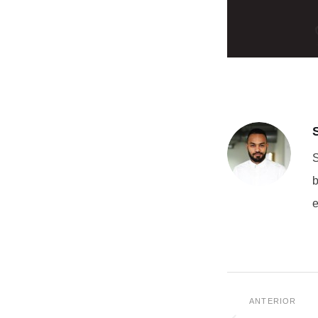
S
b
e