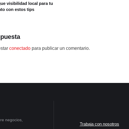
e visibilidad local para tu
o con estos tips
spuesta
estar
conectado
para publicar un comentario.
re negocios,
Trabaja con nosotros