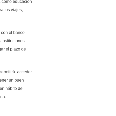
os como educación
a los viajes,
r con el banco
 instituciones
gar el plazo de
 permitirá acceder
tener un buen
uen hábito de
ana.