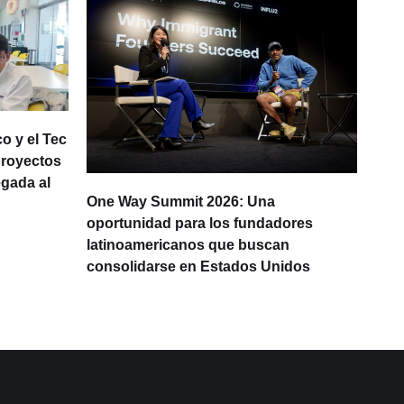
o y el Tec
proyectos
egada al
One Way Summit 2026: Una
La d
oportunidad para los fundadores
prod
latinoamericanos que buscan
Lati
consolidarse en Estados Unidos
IA