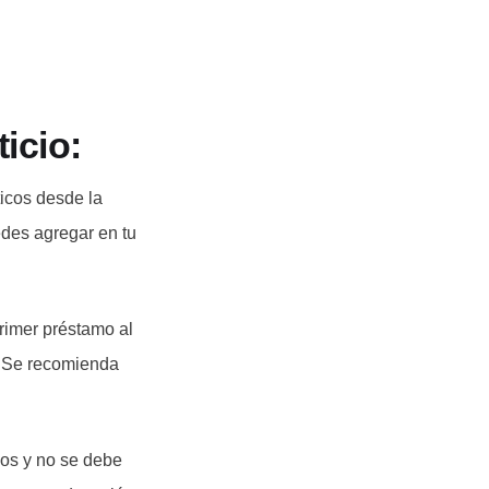
icio:
icos desde la
edes agregar en tu
rimer préstamo al
o. Se recomienda
sos y no se debe