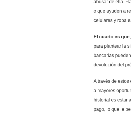
abusar de ella. H
o que ayuden a re
celulares y ropa 
El cuarto es que
para plantear la s
bancarias pueden 
devolución del pr
A través de estos 
a mayores oportun
historial es estar
pago, lo que le per