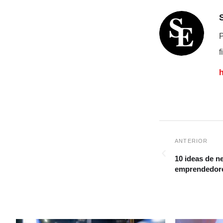
P
f
10 ideas de n
emprendedor