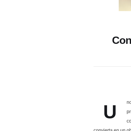
Con
no
U
pr
co
convierta en un ob