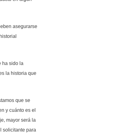
s deben asegurarse
istorial
 ha sido la
s la historia que
éstamos que se
en y cuánto es el
je, mayor será la
 solicitante para