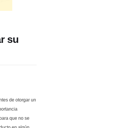
r su
ntes de otorgar un
portancia
para que no se
oducto en algún