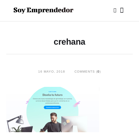
crehana
16 MAYO, 2018
COMMENTS (
0
)