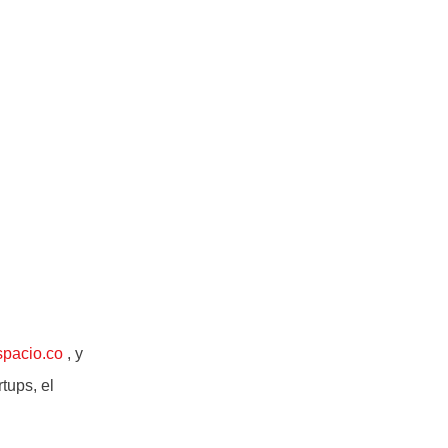
spacio.co
, y
tups, el