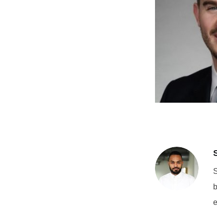
S
b
e