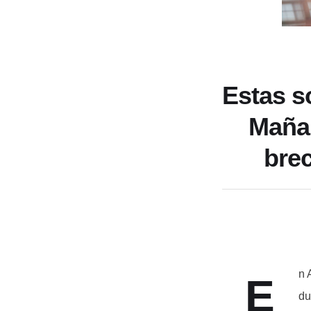
Estas s
Mañan
bre
n 
E
du