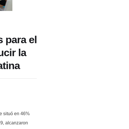
 para el
cir la
tina
se situó en 46%
19, alcanzaron