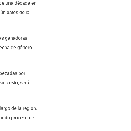
 de una década en
gún datos de la
 las ganadoras
recha de género
abezadas por
in costo, será
largo de la región.
fundo proceso de