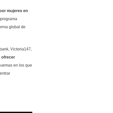
 por mujeres en
n programa
orma global de
bank, Victoria147,
 ofrecer
squemas en los que
entrar