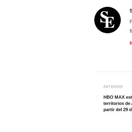
P
f
HBO MAX esta
territorios de
partir del 29 