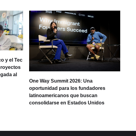
o y el Tec
proyectos
egada al
One Way Summit 2026: Una
La d
oportunidad para los fundadores
prod
latinoamericanos que buscan
Lati
consolidarse en Estados Unidos
IA