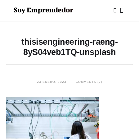
thisisengineering-raeng-
8yS04veb1TQ-unsplash
23 ENERO, 2023
COMMENTS (
0
)