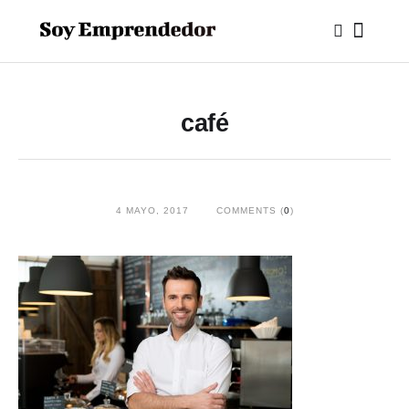
café
4 MAYO, 2017
COMMENTS (
0
)