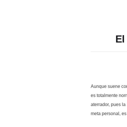
El
Aunque suene con
es totalmente nor
aterrador, pues l
meta personal, es