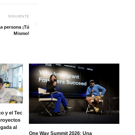
na persona ¡Tú
Mismo!
o y el Tec
proyectos
egada al
One Way Summit 2026: Una
La d