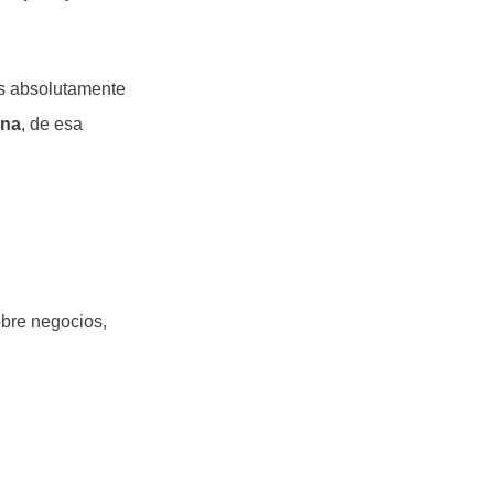
es absolutamente
ona
, de esa
obre negocios,