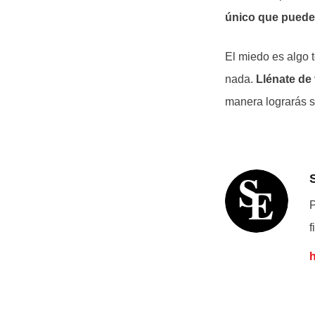
único que puede 
El miedo es algo 
nada.
Llénate de 
manera lograrás s
P
f