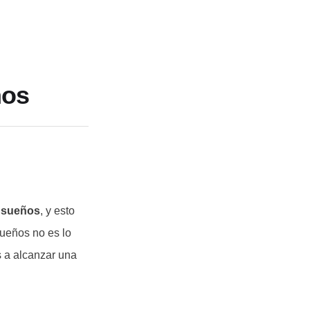
ños
s sueños
, y esto
sueños no es lo
s a alcanzar una