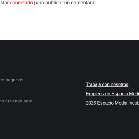
estar
conectado
para publicar un comentario.
re negocios,
Trabaja con nosotros
Empleos en Espacio Medi
o tú tienen para
2026 Espacio Media Incub