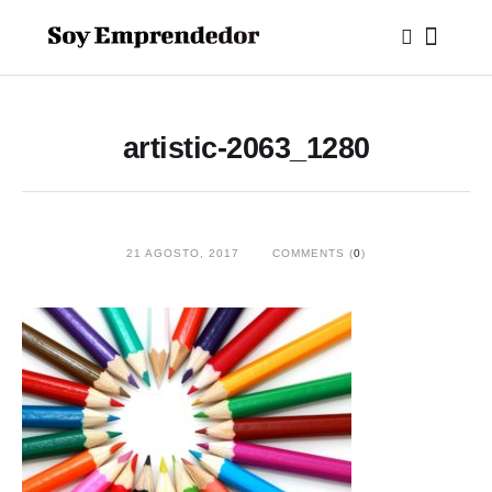
artistic-2063_1280
21 AGOSTO, 2017
COMMENTS (
0
)