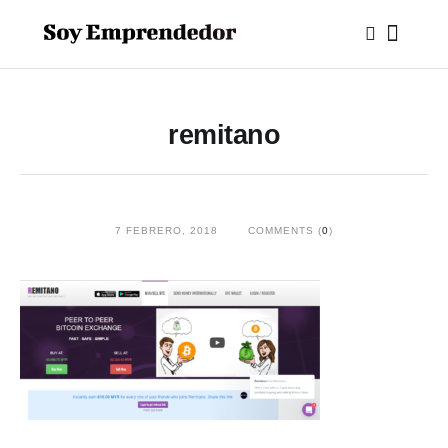
remitano
7 FEBRERO, 2018
COMMENTS (
0
)