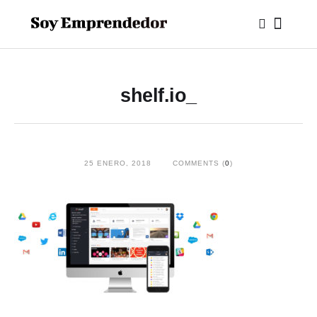
shelf.io_
25 ENERO, 2018
COMMENTS (
0
)