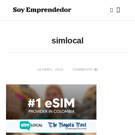
simlocal
18 ABRIL, 2025
COMMENTS (
0
)