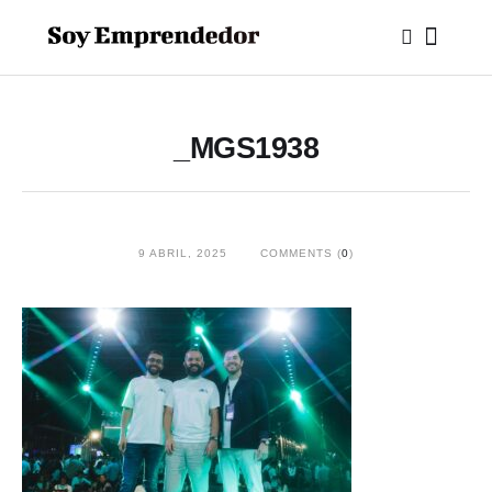
_MGS1938
9 ABRIL, 2025
COMMENTS (
0
)