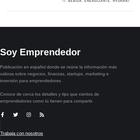
IN:
BEBIDA
,
ENERGIZANTE
,
HYDRANT
Soy Emprendedor
Publicación en español donde se reúne la información más
valiosa sobre negocios, finanzas, startups, marketing e
inversión para emprendedores.
Conoce de cerca los detalles y tips que cientos de
emprendedores como tú tienen para compartir.
Trabaja con nosotros