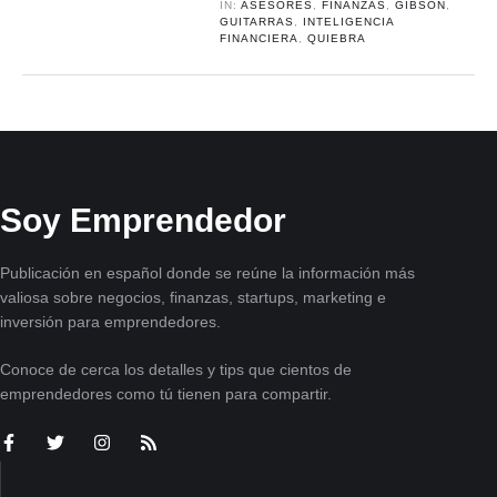
IN:
ASESORES
,
FINANZAS
,
GIBSON
,
GUITARRAS
,
INTELIGENCIA
FINANCIERA
,
QUIEBRA
Soy Emprendedor
Publicación en español donde se reúne la información más
valiosa sobre negocios, finanzas, startups, marketing e
inversión para emprendedores.
Conoce de cerca los detalles y tips que cientos de
emprendedores como tú tienen para compartir.