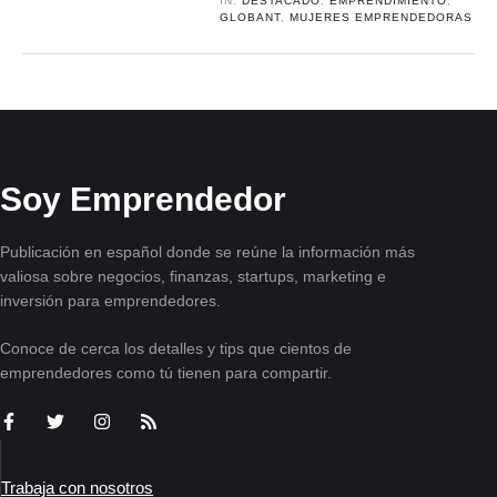
IN:
DESTACADO
,
EMPRENDIMIENTO
,
GLOBANT
,
MUJERES EMPRENDEDORAS
Soy Emprendedor
Publicación en español donde se reúne la información más
valiosa sobre negocios, finanzas, startups, marketing e
inversión para emprendedores.
Conoce de cerca los detalles y tips que cientos de
emprendedores como tú tienen para compartir.
Trabaja con nosotros