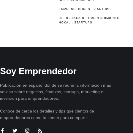
SOY EMPRENDEDOR
EMPRENDEDORES
,
STARTUPS
IN:
DESTACADO
,
EMPRENDIMIENTO
,
HOKALI
,
STARTUPS
Soy Emprendedor
Publicación en español donde se reúne la información más
valiosa sobre negocios, finanzas, startups, marketing e
inversión para emprendedores.
Conoce de cerca los detalles y tips que cientos de
emprendedores como tú tienen para compartir.