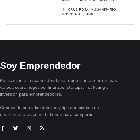
ANDRÉS TABORDA
NOTICIAS
IN:
CRUZ ROJA
,
HUMANITARIO
,
MICROSOFT
,
ONU
Soy Emprendedor
Publicación en español donde se reúne la información más
valiosa sobre negocios, finanzas, startups, marketing e
inversión para emprendedores.
Conoce de cerca los detalles y tips que cientos de
emprendedores como tú tienen para compartir.