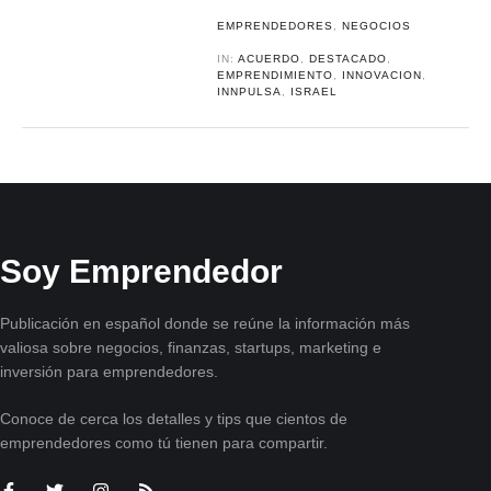
EMPRENDEDORES
,
NEGOCIOS
IN:
ACUERDO
,
DESTACADO
,
EMPRENDIMIENTO
,
INNOVACION
,
INNPULSA
,
ISRAEL
Soy Emprendedor
Publicación en español donde se reúne la información más
valiosa sobre negocios, finanzas, startups, marketing e
inversión para emprendedores.
Conoce de cerca los detalles y tips que cientos de
emprendedores como tú tienen para compartir.