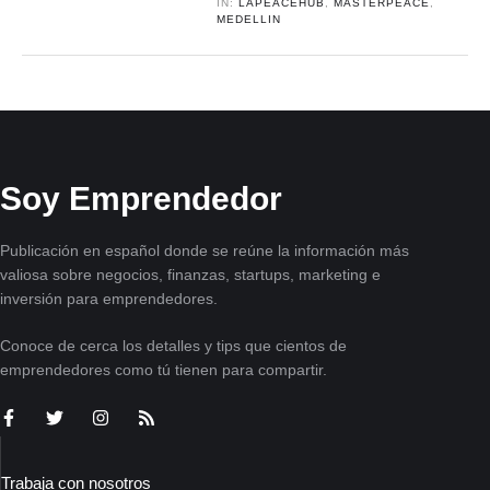
IN:
LAPEACEHUB
,
MASTERPEACE
,
MEDELLIN
Soy Emprendedor
Publicación en español donde se reúne la información más
valiosa sobre negocios, finanzas, startups, marketing e
inversión para emprendedores.
Conoce de cerca los detalles y tips que cientos de
emprendedores como tú tienen para compartir.
Trabaja con nosotros