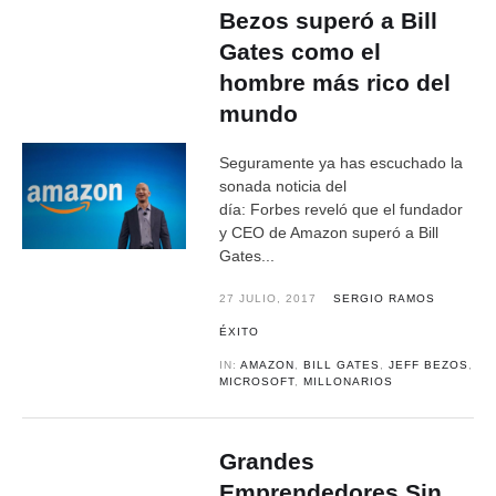
Bezos superó a Bill
Gates como el
hombre más rico del
mundo
Seguramente ya has escuchado la
sonada noticia del
día: Forbes reveló que el fundador
y CEO de Amazon superó a Bill
Gates...
27 JULIO, 2017
SERGIO RAMOS
ÉXITO
IN:
AMAZON
,
BILL GATES
,
JEFF BEZOS
,
MICROSOFT
,
MILLONARIOS
Grandes
Emprendedores Sin