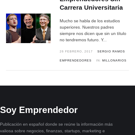
Carrera Universitaria
Mucho se habla de los estudios
superiores. Nuestros padres
siempre nos dicen que sin un título
no tendremos futuro. Y...
26 FEBRERO, 2017
SERGIO RAMOS
EMPRENDEDORES
IN:
MILLONARIOS
Soy Emprendedor
Publicación en español donde se reúne la información más
valiosa sobre negocios, finanzas, startups, marketing e