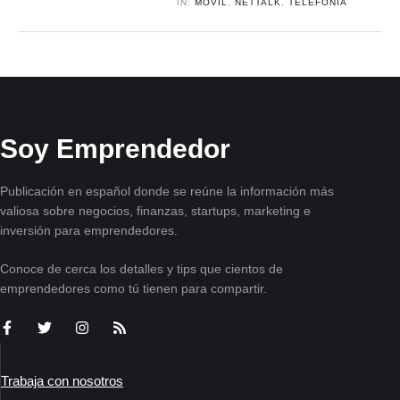
IN:
MOVIL
,
NETTALK
,
TELEFONIA
Soy Emprendedor
Publicación en español donde se reúne la información más
valiosa sobre negocios, finanzas, startups, marketing e
inversión para emprendedores.
Conoce de cerca los detalles y tips que cientos de
emprendedores como tú tienen para compartir.
Trabaja con nosotros