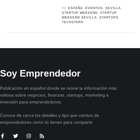
IN:
ESPAÑA
,
EVENTOS
,
SEVILLA
,
STARTUP WEEKEND
,
STARTUP
WEEKEND SEVILLA
,
STARTUPS
,
TECHSTARS
Soy Emprendedor
Publicación en español donde se reúne la información más
valiosa sobre negocios, finanzas, startups, marketing e
inversión para emprendedores.
Conoce de cerca los detalles y tips que cientos de
emprendedores como tú tienen para compartir.