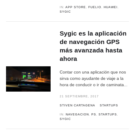
IN:
APP STORE
,
FUELIO
,
HUAWEI
,
SYGIC
Sygic es la aplicación
de navegación GPS
más avanzada hasta
ahora
Contar con una aplicación que nos
sirva como ayudante de viaje a la
hora de conducir o ir de caminata...
21 SEPTIEMBRE, 2017
STIVEN CARTAGENA
STARTUPS
IN:
NAVEGACION
,
PS
,
STARTUPS
,
SYGIC