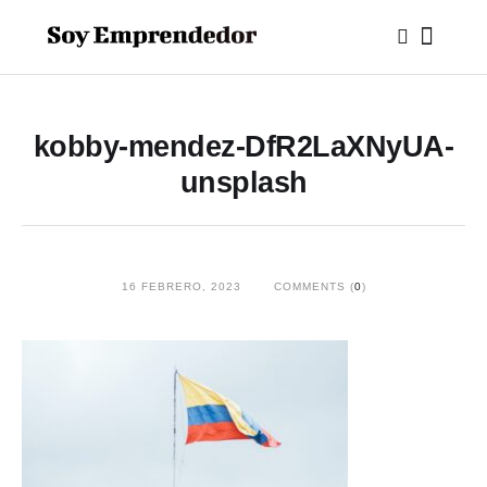
kobby-mendez-DfR2LaXNyUA-
unsplash
16 FEBRERO, 2023
COMMENTS (
0
)