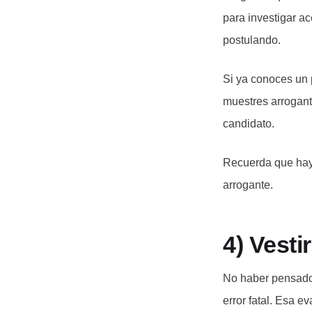
para investigar ac
postulando.
Si ya conoces un p
muestres arrogante
candidato.
Recuerda que hay 
arrogante.
4) Vesti
No haber pensado 
error fatal. Esa e