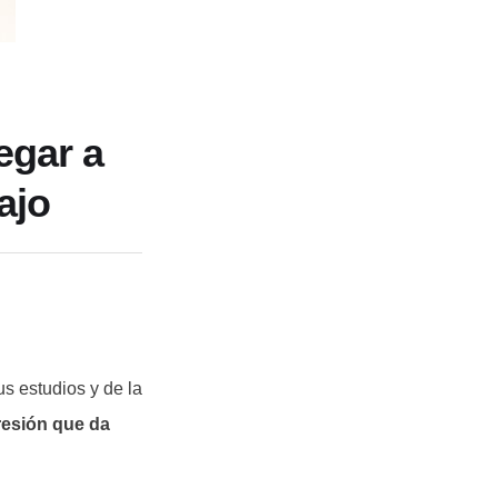
egar a
ajo
us estudios y de la
resión que da