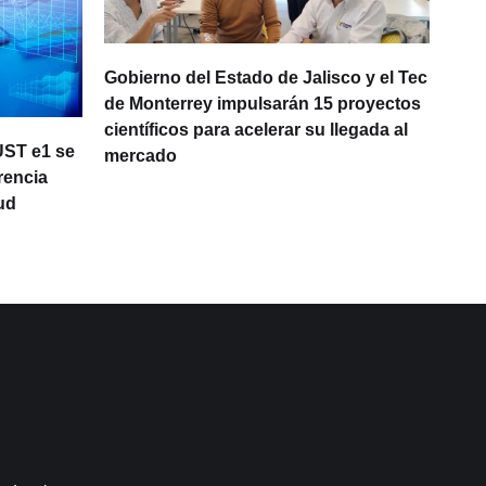
Gobierno del Estado de Jalisco y el Tec
de Monterrey impulsarán 15 proyectos
científicos para acelerar su llegada al
UST e1 se
One
mercado
rencia
opo
ud
lat
con