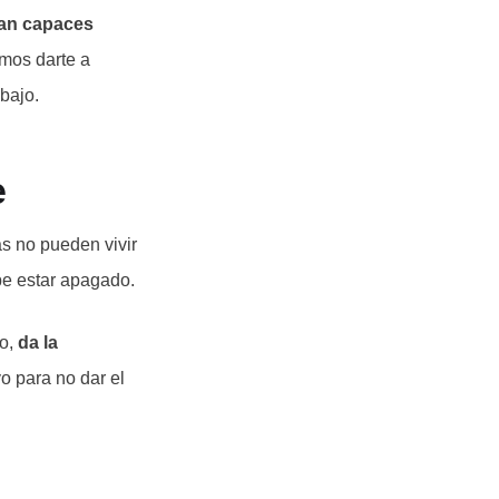
tan capaces
mos darte a
bajo.
e
s no pueden vivir
ebe estar apagado.
do,
da la
o para no dar el