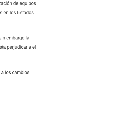
ización de equipos
as en los Estados
sin embargo la
ta perjudicaría el
e a los cambios