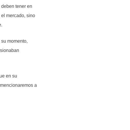
 deben tener en
 el mercado, sino
e.
en su momento,
ursionaban
ue en su
e mencionaremos a