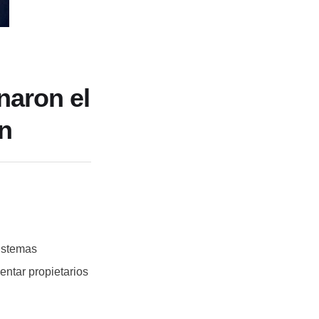
naron el
n
sistemas
ntar propietarios