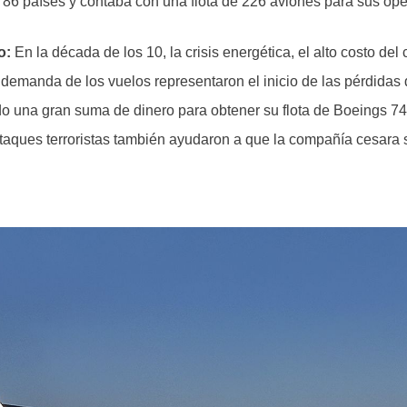
a 86 países y contaba con una flota de 226 aviones para sus op
o:
En la década de los 10, la crisis energética, el alto costo del
 demanda de los vuelos representaron el inicio de las pérdidas 
ido una gran suma de dinero para obtener su flota de Boeings 7
ataques terroristas también ayudaron a que la compañía cesara