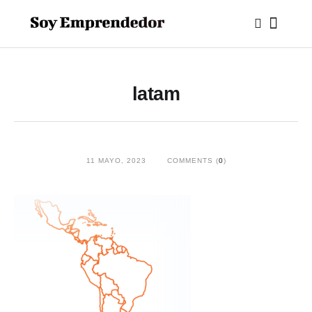
latam
11 MAYO, 2023
COMMENTS (
0
)