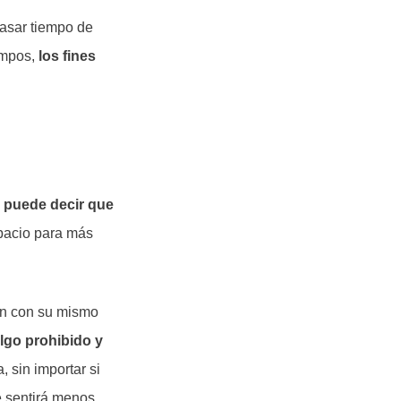
pasar tiempo de
iempos,
los fines
 puede decir que
spacio para más
an con su mismo
algo prohibido y
 sin importar si
e sentirá menos