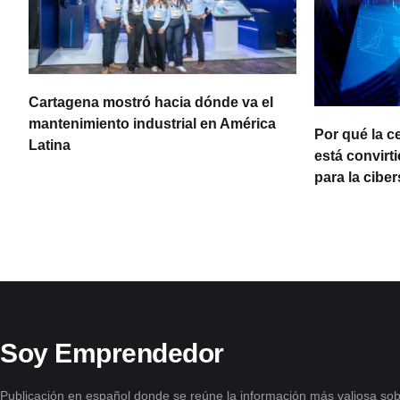
Cartagena mostró hacia dónde va el
ia
mantenimiento industrial en América
Por qué la c
Latina
está convirt
para la cibe
Soy Emprendedor
Publicación en español donde se reúne la información más valiosa sob