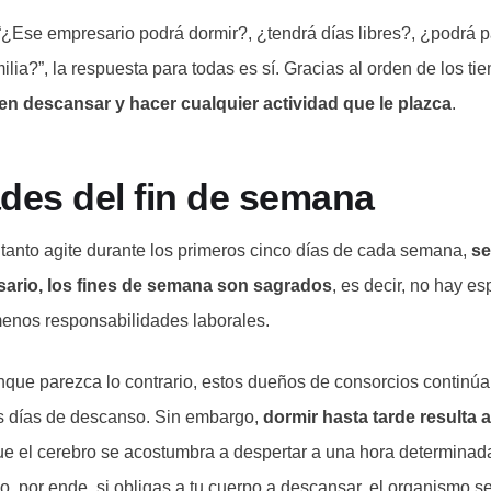
¿Ese empresario podrá dormir?, ¿tendrá días libres?, ¿podrá 
ilia?”, la respuesta para todas es sí. Gracias al orden de los t
 descansar y hacer cualquier actividad que le plazca
.
ades del fin de semana
n tanto agite durante los primeros cinco días de cada semana,
se
ario, los fines de semana son sagrados
, es decir, no hay e
enos responsabilidades laborales.
nque parezca lo contrario, estos dueños de consorcios continú
s días de descanso. Sin embargo,
dormir hasta tarde resulta 
ue el cerebro se acostumbra a despertar a una hora determinada,
o, por ende, si obligas a tu cuerpo a descansar, el organismo s