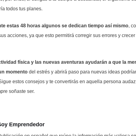
ía todos tus planes.
te estas 48 horas algunos se dedican tiempo así mismo
, c
sus acciones, ya que esto permitirá corregir sus errores y crec
ctividad física y las nuevas aventuras ayudarán a que la me
 un momento
del estrés y abrirá paso para nuevas ideas podrían 
igue estos consejos y te convertirás en aquella persona audaz,
pre soñaste ser.
Soy Emprendedor
ublicación en español que reúne la información más valiosa s