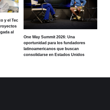
o y el Tec
proyectos
egada al
One Way Summit 2026: Una
La d
oportunidad para los fundadores
prod
latinoamericanos que buscan
Lati
consolidarse en Estados Unidos
IA