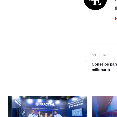
f
Consejos para
millonario