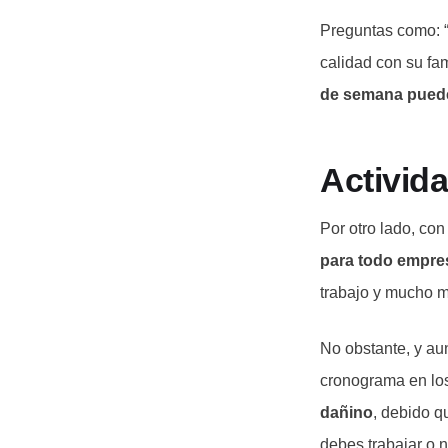
Preguntas como: “
calidad con su fam
de semana pueden
Activid
Por otro lado, co
para todo empres
trabajo y mucho m
No obstante, y au
cronograma en lo
dañino
, debido q
debes trabajar o n