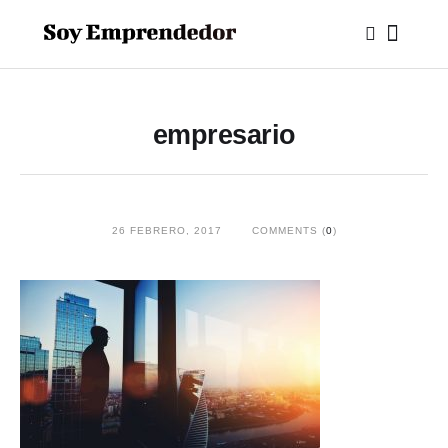
empresario
26 FEBRERO, 2017
COMMENTS (
0
)