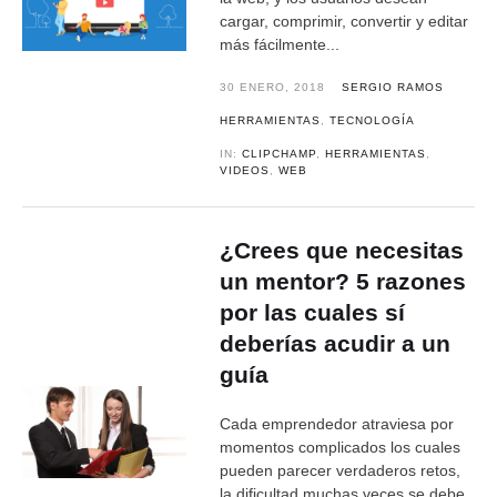
cargar, comprimir, convertir y editar
más fácilmente...
30 ENERO, 2018
SERGIO RAMOS
HERRAMIENTAS
,
TECNOLOGÍA
IN:
CLIPCHAMP
,
HERRAMIENTAS
,
VIDEOS
,
WEB
¿Crees que necesitas
un mentor? 5 razones
por las cuales sí
deberías acudir a un
guía
Cada emprendedor atraviesa por
momentos complicados los cuales
pueden parecer verdaderos retos,
la dificultad muchas veces se debe