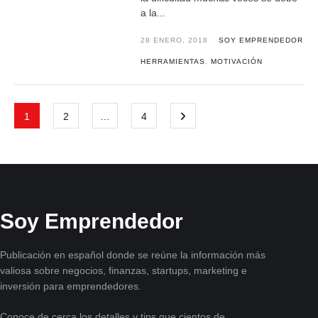
a la...
28 ENERO, 2018
SOY EMPRENDEDOR
HERRAMIENTAS
,
MOTIVACIÓN
1
2
…
4
Soy Emprendedor
Publicación en español donde se reúne la información más
valiosa sobre negocios, finanzas, startups, marketing e
inversión para emprendedores.
Conoce de cerca los detalles y tips que cientos de