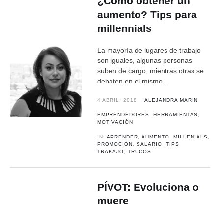
¿Cómo obtener un
aumento? Tips para
millennials
La mayoría de lugares de trabajo
son iguales, algunas personas
suben de cargo, mientras otras se
debaten en el mismo...
4 ABRIL, 2018
ALEJANDRA MARIN
EMPRENDEDORES
,
HERRAMIENTAS
,
MOTIVACIÓN
IN:
APRENDER
,
AUMENTO
,
MILLENIALS
,
PROMOCIÓN
,
SALARIO
,
TIPS
,
TRABAJO
,
TRUCOS
PÍVOT: Evoluciona o
muere