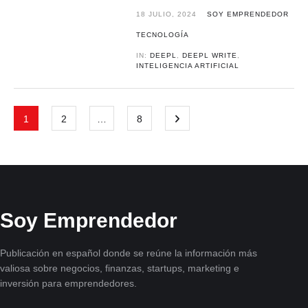
18 JULIO, 2024
SOY EMPRENDEDOR
TECNOLOGÍA
IN:
DEEPL
,
DEEPL WRITE
,
INTELIGENCIA ARTIFICIAL
1
2
…
8
Soy Emprendedor
Publicación en español donde se reúne la información más
valiosa sobre negocios, finanzas, startups, marketing e
inversión para emprendedores.