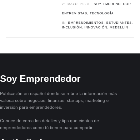
21 MAYO, 2020
SOY EMPRENDEDOR
ENTREVISTAS
,
TECNOLOGÍA
IN:
EMPRENDIMIENTOS
,
ESTUDIANTES
,
INCLUSIÓN
,
INNOVACIÓN
,
MEDELLÍN
Soy Emprendedor
Publicación en español donde se reúne la información más
valiosa sobre negocios, finanzas, startups, marketing e
inversión para emprendedores.
Conoce de cerca los detalles y tips que cientos de
emprendedores como tú tienen para compartir.