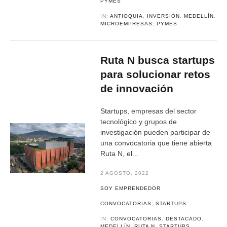
PYMES
IN:
ANTIOQUIA
,
INVERSIÓN
,
MEDELLÍN
,
MICROEMPRESAS
,
PYMES
Ruta N busca startups
para solucionar retos
de innovación
Startups, empresas del sector
tecnológico y grupos de
investigación pueden participar de
una convocatoria que tiene abierta
Ruta N, el...
2 AGOSTO, 2022
SOY EMPRENDEDOR
CONVOCATORIAS
,
STARTUPS
IN:
CONVOCATORIAS
,
DESTACADO
,
MEDELLÍN
,
RUTA N
,
STARTUPS