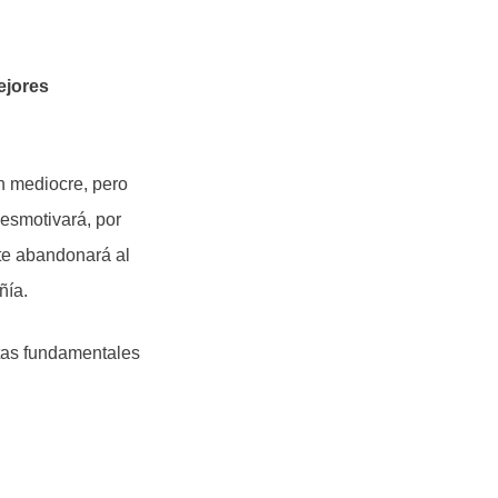
ejores
n mediocre, pero
esmotivará, por
nte abandonará al
ñía.
tas fundamentales