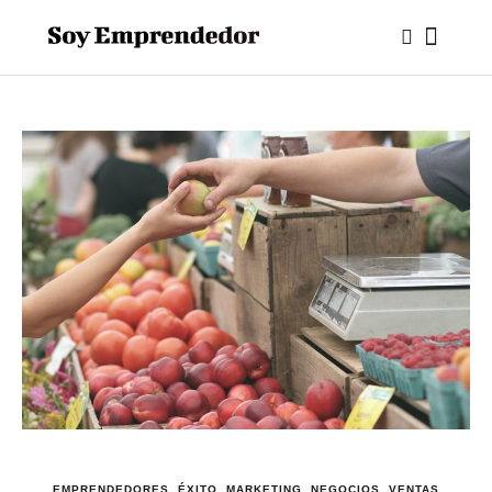
EMPRENDEDORES
,
ÉXITO
,
MARKETING
,
NEGOCIOS
,
VENTAS