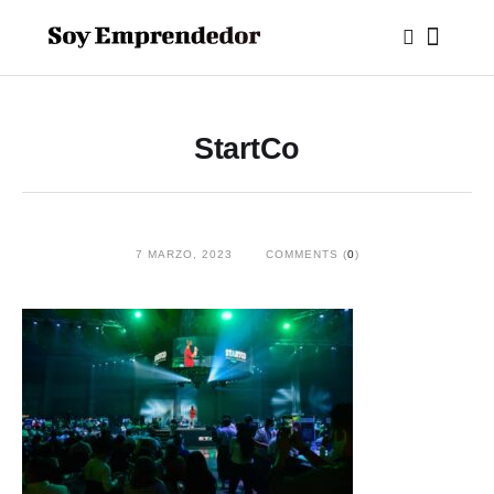
StartCo
7 MARZO, 2023
COMMENTS (
0
)