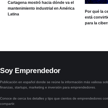
Cartagena mostró hacia dónde va el
ia
mantenimiento industrial en América
Por qué la c
Latina
está convirt
para la cibe
Soy Emprendedor
Publicación en español donde se reúne la información más valiosa sob
finanzas, startups, marketing e inversión para emprendedores.
Conoce de cerca los detalles y tips que cientos de emprendedores com
compartir.