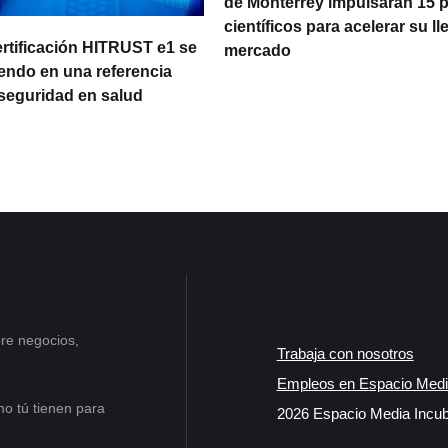
de Monterrey impulsarán 15 
científicos para acelerar su ll
ertificación HITRUST e1 se
mercado
iendo en una referencia
rseguridad en salud
re negocios,
Trabaja con nosotros
Empleos en Espacio Medi
o tú tienen para
2026 Espacio Media Incub