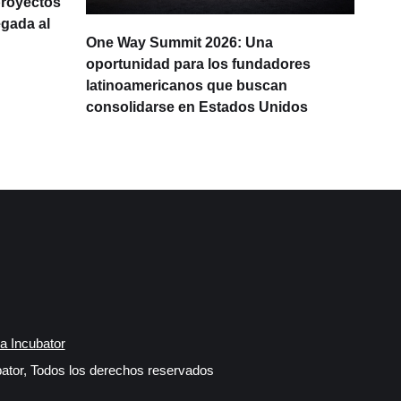
proyectos
egada al
One Way Summit 2026: Una
La d
oportunidad para los fundadores
prod
latinoamericanos que buscan
Lati
consolidarse en Estados Unidos
IA
a Incubator
ator, Todos los derechos reservados