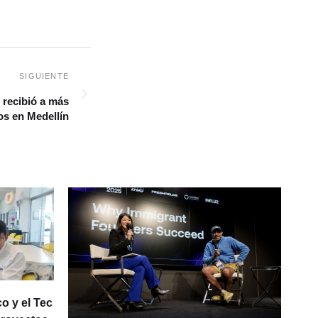
 recibió a más
os en Medellín
o y el Tec