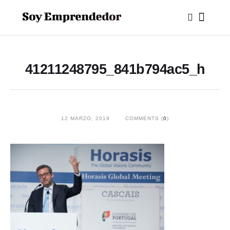
41211248795_841b794ac5_h
12 MARZO, 2019
COMMENTS (
0
)