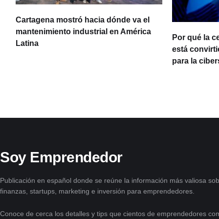
Cartagena mostró hacia dónde va el
ia
mantenimiento industrial en América
Por qué la c
Latina
está convirt
para la cibe
Soy Emprendedor
Publicación en español donde se reúne la información más valiosa sob
finanzas, startups, marketing e inversión para emprendedores.
Conoce de cerca los detalles y tips que cientos de emprendedores com