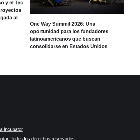
o y el Tec
proyectos
egada al
One Way Summit 2026: Una
La d
oportunidad para los fundadores
prod
latinoamericanos que buscan
Lati
consolidarse en Estados Unidos
IA
a Incubator
ator, Todos los derechos reservados