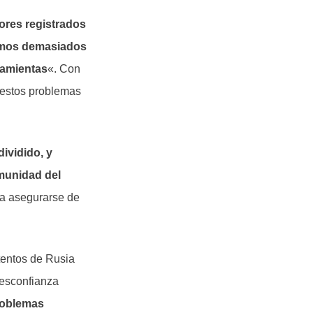
ores registrados
temos demasiados
rramientas
«. Con
 estos problemas
ividido, y
omunidad del
ra asegurarse de
tentos de Rusia
 desconfianza
roblemas