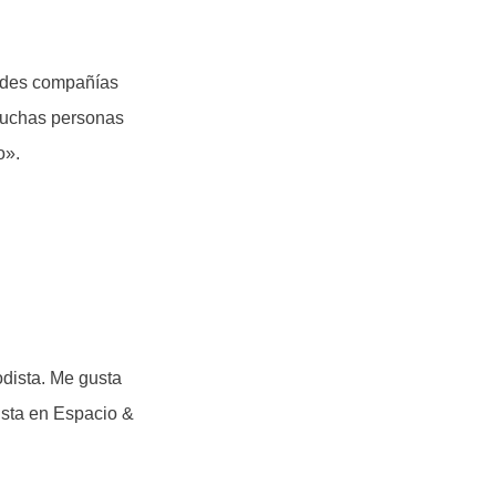
ndes compañías
 muchas personas
o».
dista. Me gusta
ista en Espacio &