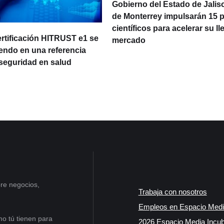
Gobierno del Estado de Jalisc
de Monterrey impulsarán 15 
científicos para acelerar su ll
ertificación HITRUST e1 se
mercado
iendo en una referencia
rseguridad en salud
re negocios,
Trabaja con nosotros
Empleos en Espacio Medi
o tú tienen para
2026 Espacio Media Incub