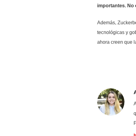
importantes. No
Además, Zuckerbe
tecnológicas y go
ahora creen que la
A
q
P
h