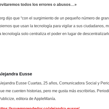
 evitaremos todos los errores o abusos…»
rg dijo que “con el surgimiento de un pequeño número de gra
biernos que usan la tecnología para vigilar a sus ciudadanos,
 tecnología solo centraliza el poder en lugar de descentralizarl
Alejandra Eusse
lejandra Eusse Cuartas, 25 años, Comunicadora Social y Perio
ue me cuenten historias, pero me gusta más escribirlas. Period
ublicize, editora de AppleManía.
ttps://soyemprendedor.co/alejandra-eusse/