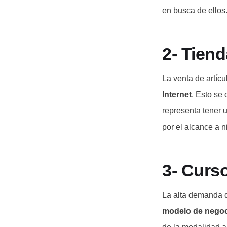
en busca de ellos
2- Tiend
La venta de artíc
Internet
. Esto se
representa tener 
por el alcance a n
3- Curso
La alta demanda d
modelo de negoci