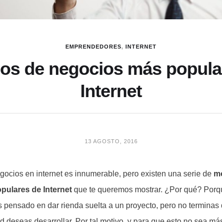
EMPRENDEDORES
,
INTERNET
os de negocios más popula
Internet
13 AGOSTO, 2016
gocios en internet es innumerable, pero existen una serie de
mo
pulares de Internet
que te queremos mostrar. ¿Por qué? Por
pensado en dar rienda suelta a un proyecto, pero no terminas 
d deseas desarrollar. Por tal motivo, y para que esto no sea m