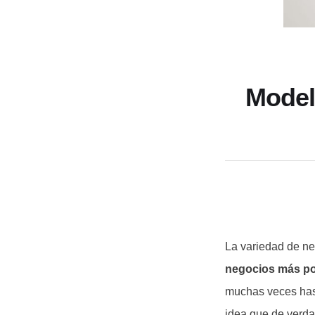
Model
La variedad de ne
negocios más po
muchas veces has 
idea que de verda