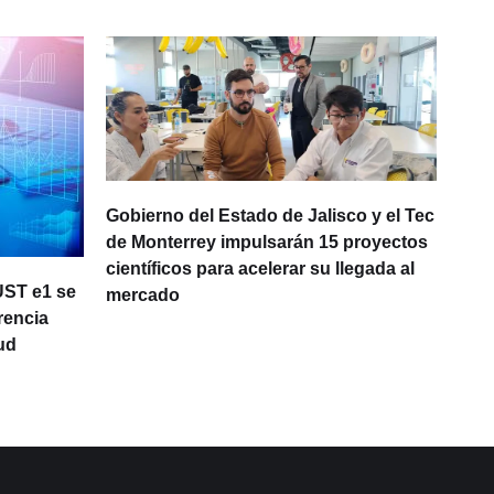
Gobierno del Estado de Jalisco y el Tec
de Monterrey impulsarán 15 proyectos
científicos para acelerar su llegada al
UST e1 se
One
mercado
rencia
opo
ud
lat
con