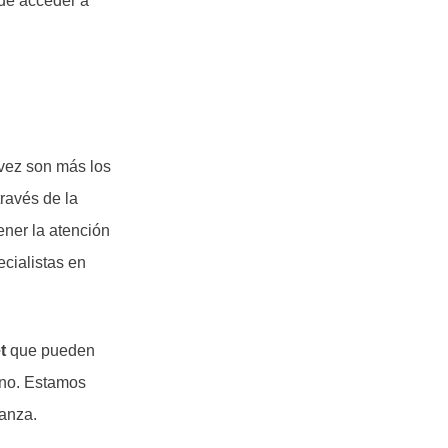
 de acceder a
vez son más los
ravés de la
ener la atención
cialistas en
t
que pueden
uno. Estamos
ianza.