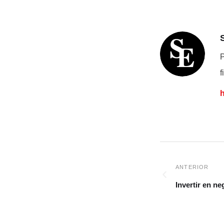
P
f
Invertir en ne