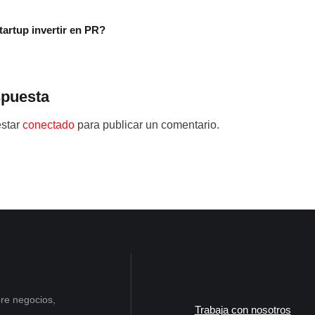
tartup invertir en PR?
spuesta
estar
conectado
para publicar un comentario.
re negocios,
Trabaja con nosotros