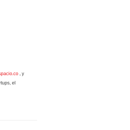
spacio.co
, y
tups, el