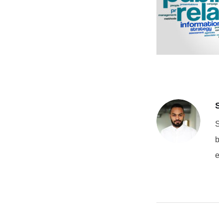
S
b
e