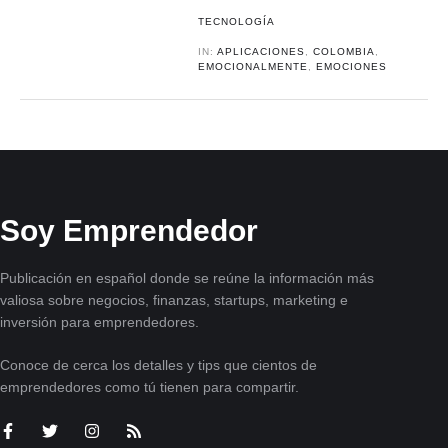
TECNOLOGÍA
IN:
APLICACIONES
,
COLOMBIA
,
EMOCIONALMENTE
,
EMOCIONES
Soy Emprendedor
Publicación en español donde se reúne la información más
valiosa sobre negocios, finanzas, startups, marketing e
inversión para emprendedores.
Conoce de cerca los detalles y tips que cientos de
emprendedores como tú tienen para compartir.