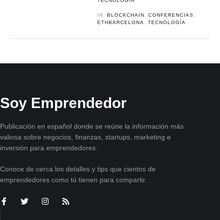
TECNOLOGÍA
IN:
BLOCKCHAIN
,
CONFERENCIAS
,
ETHBARCELONA
,
TECNOLOGÍA
Soy Emprendedor
Publicación en español donde se reúne la información más
valiosa sobre negocios, finanzas, startups, marketing e
inversión para emprendedores.
Conoce de cerca los detalles y tips que cientos de
emprendedores como tú tienen para compartir.