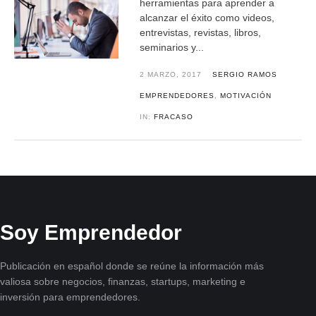
herramientas para aprender a
alcanzar el éxito como videos,
entrevistas, revistas, libros,
seminarios y...
2 MARZO, 2017
SERGIO RAMOS
EMPRENDEDORES
,
MOTIVACIÓN
IN:
FRACASO
Soy Emprendedor
Publicación en español donde se reúne la información más
valiosa sobre negocios, finanzas, startups, marketing e
inversión para emprendedores.