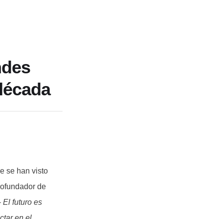
ndes
década
e se han visto
 cofundador de
El futuro es
tar en el