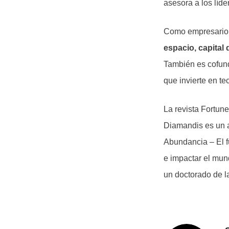
asesora a los líd
Como empresario
espacio, capital
También es cofund
que invierte en t
La revista Fortun
Diamandis es un a
Abundancia – El f
e impactar el mun
un doctorado de l