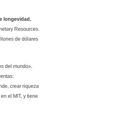
e longevidad,
anetary Resources.
llones de dólares
es del mundo».
ventas:
nde, crear riqueza
n el MIT, y tiene