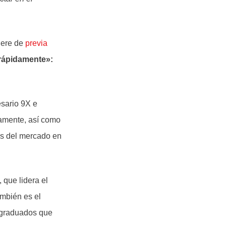
iere de
previa
 rápidamente»:
esario 9X e
damente, así como
os del mercado en
que lidera el
mbién es el
e graduados que