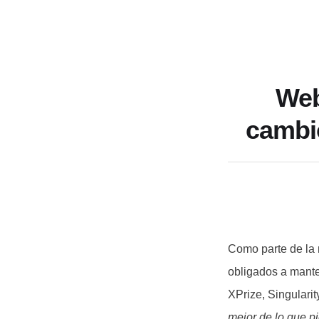
Web
cambi
Como parte de la 
obligados a mante
XPrize, Singularit
mejor de lo que p