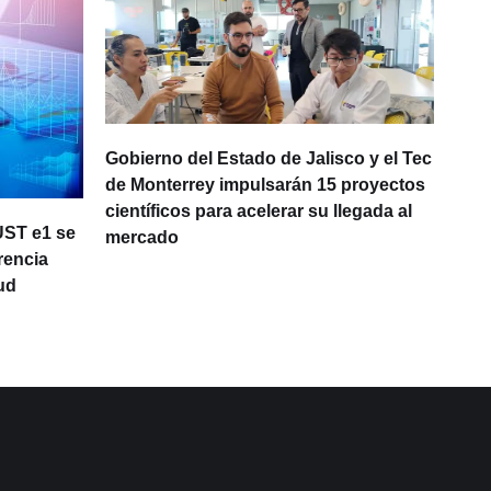
Gobierno del Estado de Jalisco y el Tec
de Monterrey impulsarán 15 proyectos
científicos para acelerar su llegada al
UST e1 se
One
mercado
rencia
opo
ud
lat
con