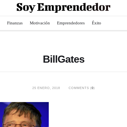
Finanzas
Motivación
Emprendedores
Éxito
BillGates
25 ENERO, 2018
COMMENTS (
0
)