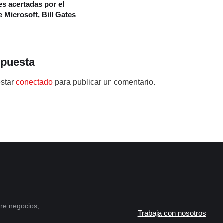
es acertadas por el
 Microsoft, Bill Gates
spuesta
estar
conectado
para publicar un comentario.
re negocios,
Trabaja con nosotros